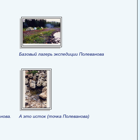
Базовый лагерь экспедиции Полеванова
нова.
А это исток (точка Полеванова)