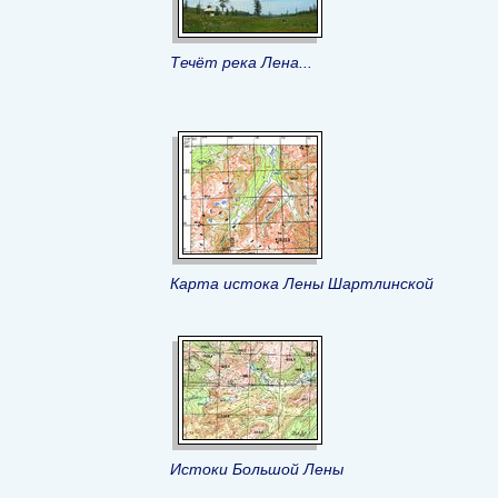
Течёт река Лена...
Карта истока Лены Шартлинской
Истоки Большой Лены