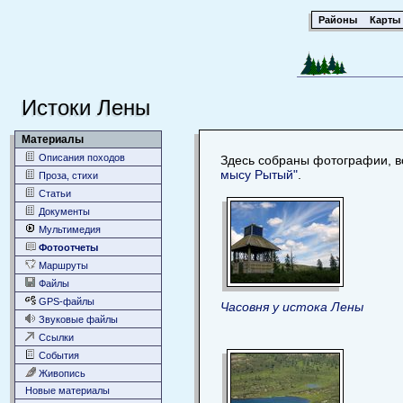
Районы
Карты
Истоки Лены
Материалы
Описания походов
Здесь собраны фотографии, во
мысу Рытый"
.
Проза, стихи
Статьи
Документы
Мультимедия
Фотоотчеты
Маршруты
Файлы
GPS-файлы
Часовня у истока Лены
Звуковые файлы
Ссылки
События
Живопись
Новые материалы