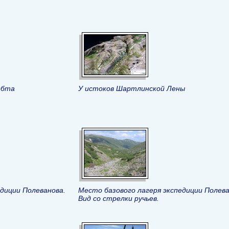
ебта
У истоков Шартлинской Лены
едиции Полеванова.
Место базового лагеря экспедиции Полева
Вид со стрелки ручьев.