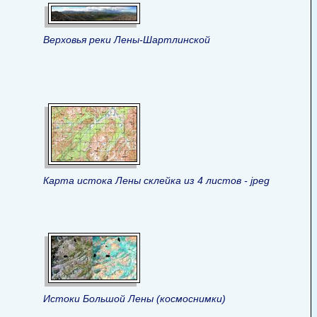
Верховья реки Лены-Шартлинской
Карта истока Лены склейка из 4 листов - jpeg
Истоки Большой Лены (космоснимки)