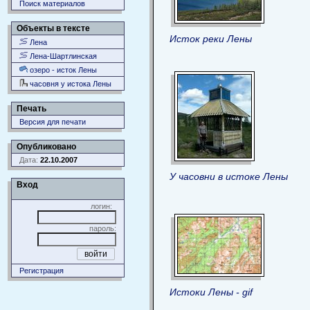
Поиск материалов
Объекты в тексте
Исток реки Лены
Лена
Лена-Шартлинская
озеро - исток Лены
часовня у истока Лены
Печать
Версия для печати
Опубликовано
Дата:
22.10.2007
У часовни в истоке Лены
Вход
логин:
пароль:
Регистрация
Истоки Лены - gif