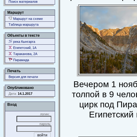
Поиск материалов
Маршрут
Маршрут на схеме
Таблица маршрута
Объекты в тексте
река Кынгарга
Египетский, 1А
Тараканова, 2А
Пирамида
Печать
Версия для печати
Вечером 1 ноя
Опубликовано
толпой в 9 чело
Дата:
14.1.2017
цирк под Пир
Вход
Египетский 
логин:
пароль: