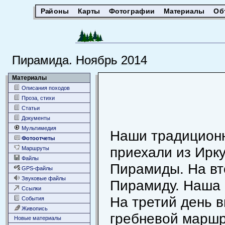
Районы
Карты
Фотографии
Материалы
Об
Пирамида. Ноябрь 2014
Материалы
Описания походов
Проза, стихи
Статьи
Документы
Мультимедия
Наши традиционн
Фотоотчеты
приехали из Ирку
Маршруты
Файлы
Пирамиды. На вто
GPS-файлы
Звуковые файлы
Пирамиду. Наша "
Ссылки
На третий день 
События
Живопись
гребневой маршру
Новые материалы