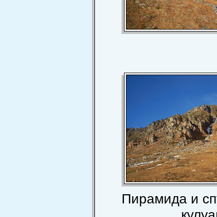
Пирамида и спу
кулуа