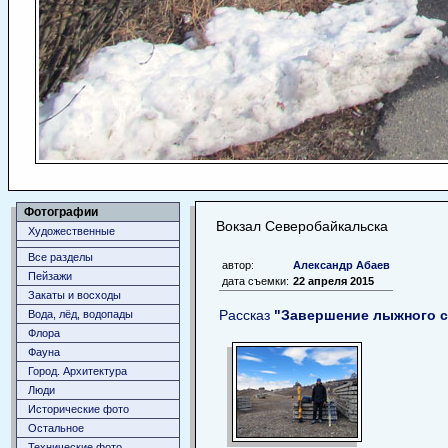
Фотографии
Вокзал Северобайкальска
Художественные
Все разделы
автор:
Александр Абаев
Пейзажи
дата съемки:
22 апреля 2015
Закаты и восходы
Рассказ
"Завершение лыжного се
Вода, лёд, водопады
Флора
Фауна
Город. Архитектура
Люди
Исторические фото
Остальное
Технические фото