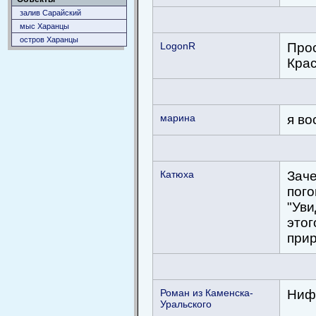
залив Сарайский
мыс Харанцы
остров Харанцы
LogonR
Прос
Крас
марина
я во
Катюха
Заче
пого
"Уви
этог
прир
Роман из Каменска-
Нифи
Уральского