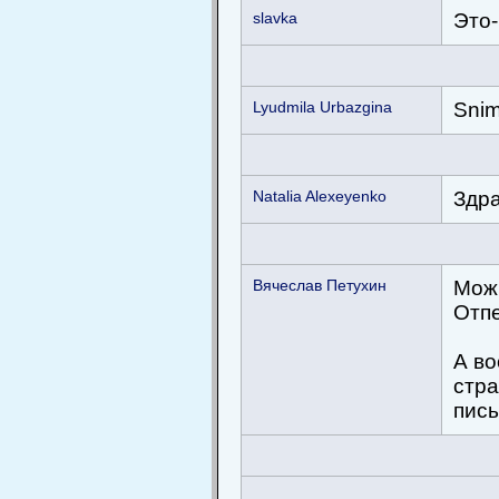
slavka
Это-
Lyudmila Urbazgina
Snim
Natalia Alexeyenko
Здра
Вячеслав Петухин
Можн
Отп
А во
стра
пись