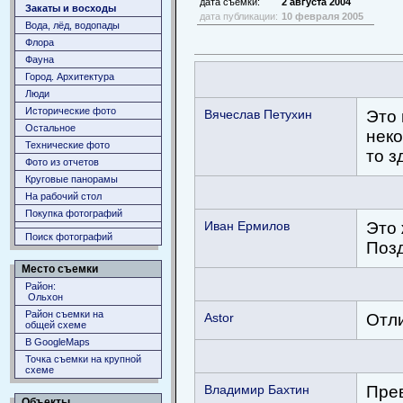
дата съемки:
2 августа 2004
Закаты и восходы
дата публикации:
10 февраля 2005
Вода, лёд, водопады
Флора
Фауна
Город. Архитектура
Люди
Исторические фото
Вячеслав Петухин
Это 
Остальное
неко
Технические фото
то з
Фото из отчетов
Круговые панорамы
На рабочий стол
Покупка фотографий
Иван Ермилов
Это 
Поиск фотографий
Поз
Место съемки
Район:
Ольхон
Район съемки на
Astor
Отли
общей схеме
В GoogleMaps
Точка съемки на крупной
схеме
Владимир Бахтин
Пре
Объекты