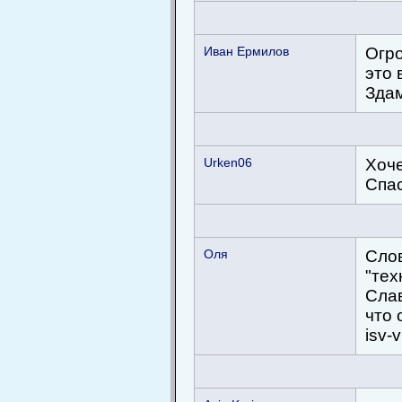
Иван Ермилов
Огро
это 
Здам
Urken06
Хоче
Спаси
Оля
Слов
"тех
Слав
что 
isv-