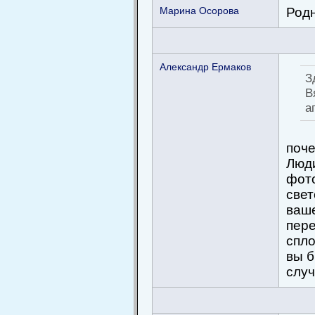
Марина Осорова
Род
Александр Ермаков
З
В
а
поче
Люди
фото
свет
ваше
пере
спл
вы б
случ