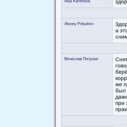
Asia Karimova
здор
Alexey Polyakov
Здор
а эт
сни
Вячеслав Петухин
Снят
гово
берё
корр
же п
был 
даже
при 
прак