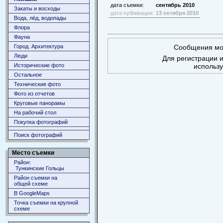
дата съемки:
сентябрь 2010
Закаты и восходы
дата публикации:
13 октября 2010
Вода, лёд, водопады
Флора
Фауна
Город. Архитектура
Сообщения мог
Люди
Для регистрации и
Исторические фото
использ
Остальное
Технические фото
Фото из отчетов
Круговые панорамы
На рабочий стол
Покупка фотографий
Поиск фотографий
Место съемки
Район:
Тункинские Гольцы
Район съемки на
общей схеме
В GoogleMaps
Точка съемки на крупной
схеме