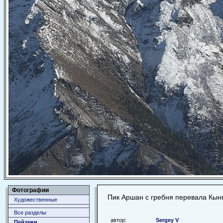
Фотографии
Пик Аршан с гребня перевала Кын
Художественные
Все разделы
автор:
Sergey V
Пейзажи