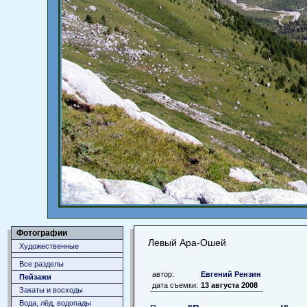
Фотографии
Левый Ара-Ошей
Художественные
Все разделы
автор:
Евгений Рензин
Пейзажи
дата съемки:
13 августа 2008
Закаты и восходы
Вода, лёд, водопады