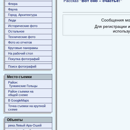
Рассказ
"Вот оно – счастье!"
Флора
Фауна
Город. Архитектура
Сообщения мог
Люди
Исторические фото
Для регистрации и
использ
Остальное
Технические фото
Фото из отчетов
Круговые панорамы
На рабочий стол
Покупка фотографий
Поиск фотографий
Место съемки
Район:
Тункинские Гольцы
Район съемки на
общей схеме
В GoogleMaps
Точка съемки на крупной
схеме
Объекты
река Левый Ара-Ошей