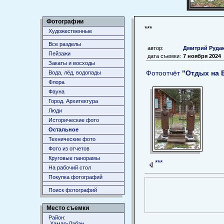
Фотографии
***
Художественные
Все разделы
автор:
Дмитрий Руда
Пейзажи
дата съемки:
7 ноября 2024
Закаты и восходы
Фотоотчёт
"Отдых на Б
Вода, лёд, водопады
Флора
Фауна
Город. Архитектура
Люди
Исторические фото
Остальное
Технические фото
Фото из отчетов
Круговые панорамы
***
На рабочий стол
Покупка фотографий
Поиск фотографий
Место съемки
Район:
Хамар-Дабан