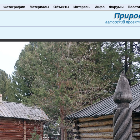
Фотографии
Материалы
Объекты
Интересы
Инфо
Форумы
Посети
Приро
авторский проек