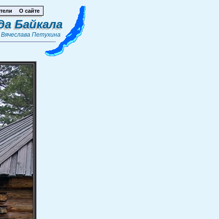
тели
О сайте
да Байкала
т
Вячеслава Петухина