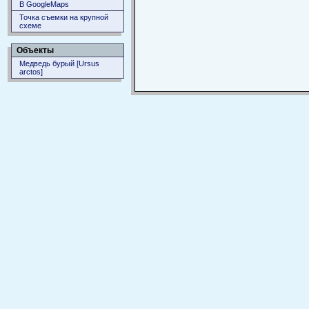
В GoogleMaps
Точка съемки на крупной
схеме
Объекты
Медведь бурый [Ursus
arctos]