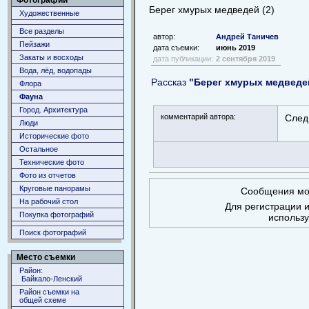
Фотографии
Берег хмурых медведей (2)
Художественные
Все разделы
автор:
Андрей Таничев
Пейзажи
дата съемки:
июнь 2019
Закаты и восходы
дата публикации:
2 сентября 2019
Вода, лёд, водопады
Рассказ
"Берег хмурых медведе
Флора
Фауна
Город. Архитектура
комментарий автора:
След
Люди
Исторические фото
Остальное
Технические фото
Фото из отчетов
Круговые панорамы
Сообщения мог
На рабочий стол
Для регистрации и
Покупка фотографий
использ
Поиск фотографий
Место съемки
Район:
Байкало-Ленский
Район съемки на
общей схеме