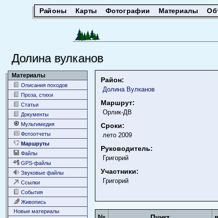
Районы
Карты
Фотографии
Материалы
Об
Долина вулканов
Материалы
Район:
Описания походов
Долина Вулканов
Проза, стихи
Маршрут:
Статьи
Орлик-ДВ
Документы
Мультимедия
Сроки:
Фотоотчеты
лето 2009
Маршруты
Руководитель:
Файлы
Григорий
GPS-файлы
Участники:
Звуковые файлы
Григорий
Ссылки
События
Живопись
Новые материалы
№
Пункт