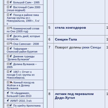
Большой Саян - 1995
Восточный Саян 2000
(пеше-водный)
Поход в районе пика
Ханчар группы из г.
Новоуральска, 1999 г., 5 к/
с
5
стела хонгодоров
Коммерческий сплав
по Оке (2005 год)
Десять дней, которые
6
Сенцин-Тала
потрясли...
Ока Саянская - 2008
7
Поворот долины
реки Сенцы
Тофалария -
Окинский район Бурятия
Дневник туриады
"Долина Вулканов"
Долина Вулканов –
2005
1967 г. Отчет о
походе 5 к/с группы из
Новосибирска.
Конный поход на
Жойган и в Долину
Вулканов
ТК «Академия»,
8
летник под перевалом
Большой Саян 2010
Додо-Хутэл
ИИМТ-2010, 3 к/с
По хребту Кропоткина