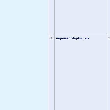
30
перевал Черби, н/к