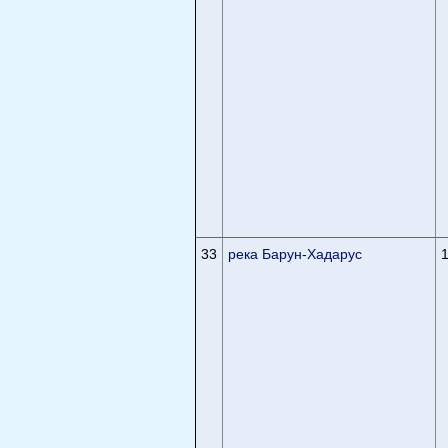
33
река Барун-Хадарус