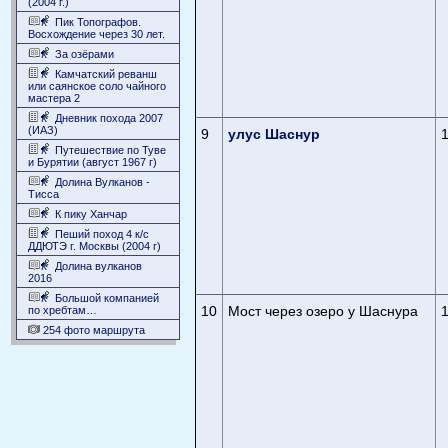
(2004 г.)
Пик Топографов.
Восхождение через 30 лет.
За озёрами
Камчатский реванш
или саянское соло чайного
мастера 2
Дневник похода 2007
(ИАЗ)
9
улус Шаснур
Путешествие по Туве
и Бурятии (август 1967 г)
Долина Вулканов -
Тисса
К пику Ханчар
Пеший поход 4 к/с
ДДЮТЭ г. Москвы (2004 г)
Долина вулканов
2016
Большой компанией
10
Мост через озеро у Шаснура
по хребтам…
254 фото маршрута