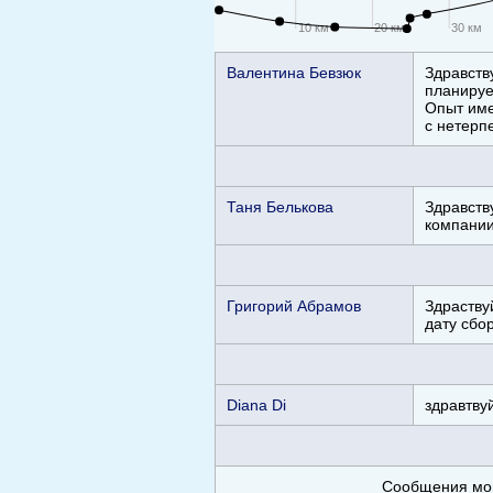
10 км
20 км
30 км
Валентина Бевзюк
Здравств
планируе
Опыт име
с нетерпе
Таня Белькова
Здравств
компании
Григорий Абрамов
Здраству
дату сбо
Diana Di
здравтву
Сообщения мог