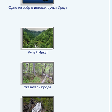
Одно из озёр в истоках ручья Иркут
Ручей Иркут
Указатель брода