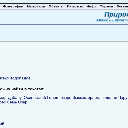
Фотографии
Материалы
Объекты
Интересы
Инфо
Форумы
Посети
Приро
авторский проек
сивых водопадов
.
ожно найти в текстах:
мар-Дабану. Осиновский Голец, озеро Высокогорное, водопад Ча
рез Семь Озер
ий