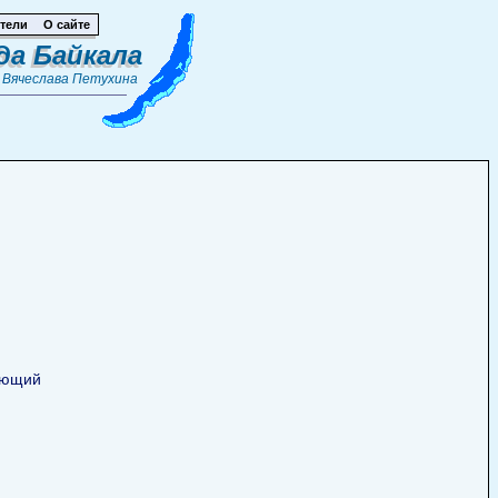
тели
О сайте
да Байкала
т
Вячеслава Петухина
рующий