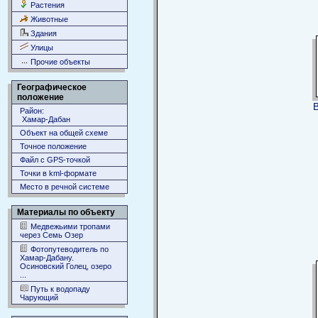
Растения
Животные
Здания
Улицы
Прочие объекты
Географическое
положение
Район:
Хамар-Дабан
Объект на общей схеме
Точное положение
Файл с GPS-точкой
Точки в kml-формате
Место в речной системе
Материалы по объекту
Медвежьими тропами
через Семь Озер
Фотопутеводитель по
Хамар-Дабану.
Осиновский Голец, озеро
...
Путь к водопаду
Чарующий