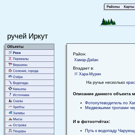
Районы
Карты
ручей Иркут
Объекты
Реки
Район:
Перевалы
Хамар-Дабан
Вершины
Впадает в:
Селения, города
Хара-Мурин
Озёра
На ручье несколько
кра
Водопады
Каньоны
Описание данного объекта м
Источники
Скалы
Фотопутеводитель по Ха
Хребты
Медвежьими тропами че
Заливы
Мысы
И в фотоотчётах:
Острова
Путь к водопаду Чарующ
Пещеры