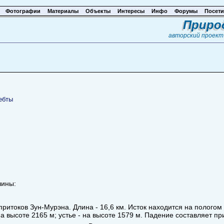
Фотографии
Материалы
Объекты
Интересы
Инфо
Форумы
Посети
Приро
авторский проек
ебты
шины:
притоков Зун-Мурэна. Длина - 16,6 км. Исток находится на полог
на высоте 2165 м; устье - на высоте 1579 м. Падение составляет п