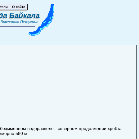
тели
О сайте
да Байкала
т
Вячеслава Петухина
ом безымянном водоразделе - северном продолжении хребта
римерно 580 м.