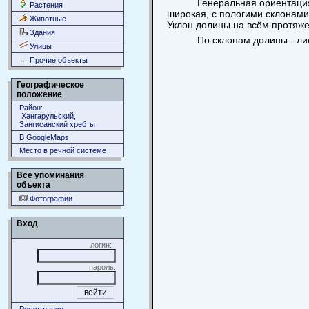
Генеральная ориентация
Растения
широкая, с пологими склонами
Животные
Уклон долины на всём протяже
Здания
По склонам долины - ли
Улицы
Прочие объекты
Географическое
положение
Район:
Хангарульский,
Зангисанский хребты
В GoogleMaps
Место в речной системе
Все упоминания
объекта
Фотографии
Вход
логин:
пароль: