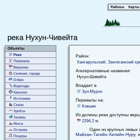
Районы
Карты
река Нухун-Чивейта
Объекты
Реки
Район:
Перевалы
Хангарульский, Зангисанский хр
Вершины
Альтернативные названия:
Селения, города
Нухун-Шивейта
Озёра
Впадает в:
Водопады
Зун-Мурэн
Каньоны
Источники
Перевалы на:
Скалы
Ковшик
Хребты
Из долины реки доступны вер
Заливы
2294,2 м
.
Мысы
Один из крупных левых 
Острова
Майхан-Тагийн-Хилийн-Нуру
, 
Пещеры