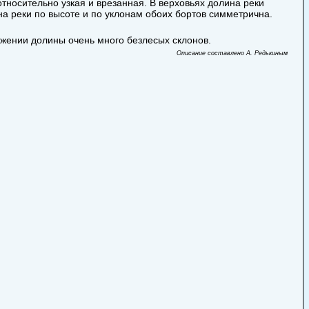
относительно узкая и врезанная. В верховьях долина реки
на реки по высоте и по уклонам обоих бортов симметрична.
яжении долины очень много безлесых склонов.
Описание составлено А. Редькиным