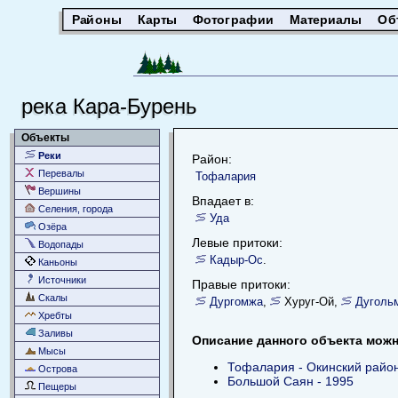
Районы
Карты
Фотографии
Материалы
Об
река Кара-Бурень
Объекты
Реки
Район:
Перевалы
Тофалария
Вершины
Впадает в:
Селения, города
Уда
Озёра
Левые притоки:
Водопады
Кадыр-Ос
.
Каньоны
Источники
Правые притоки:
Скалы
Дургомжа
,
Хуруг-Ой,
Дуголь
Хребты
Заливы
Описание данного объекта можно
Мысы
Тофалария - Окинский райо
Острова
Большой Саян - 1995
Пещеры