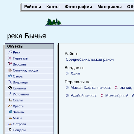
Районы
Карты
Фотографии
Материалы
Об
река Бычья
Объекты
Реки
Район:
Перевалы
Среднебайкальский район
Вершины
Впадает в:
Селения, города
Хаим
Озёра
Перевалы на:
Водопады
Малая Кафтанчикова
:
Бычий, 
Каньоны
Источники
Разбойникова
:
Межозёрный, н/
Скалы
Хребты
Заливы
Мысы
Острова
Пещеры