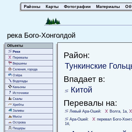
Районы
Карты
Фотографии
Материалы
Об
река Бого-Хонголдой
Объекты
Реки
Район:
Перевалы
Тункинские Гольц
Вершины
Селения, города
Озёра
Впадает в:
Водопады
Каньоны
Китой
Источники
Скалы
Перевалы на:
Хребты
Заливы
Левый Ара-Ошей
:
Волга, 1а
,
Мысы
Ара-Ошей
:
перевал Бого-Хонг
Острова
1б
,
Пещеры