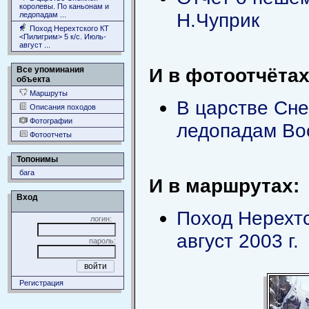
королевы. По каньонам и
Н.Чуприк
ледопадам ...
Поход Нерехтского КТ
<Пилигрим> 5 к/c. Июль-
август ...
И в фотоотчётах
Все упоминания
объекта
Маршруты
В царстве Сне
Описания походов
Фотографии
ледопадам Вос
Фотоотчеты
Топонимы
бага
И в маршрутах:
Вход
Поход Нерехтс
логин:
август 2003 г.
пароль:
Регистрация