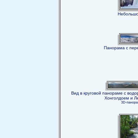
Небольшо
Панорама с пер
Вид в круговой панораме с вод
Хонголдоем и 
3D-панор