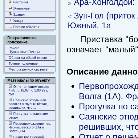
Ара-Хонголдой
Растения
Животные
Зун-Гол (приток
Здания
Улицы
Южный, 1а
Прочие объекты
Приставка "бо
Географическое
положение
означает "малый"
Район:
Тункинские Гольцы
Объект на общей схеме
Точное положение
Описание данног
Место в речной системе
Материалы по объекту
Первопрохожде
Отчет о пешем походе
4 к/с, с 15.07 по 1.08 99 г,
Волга (1А). Ф
рук. ...
Саянские этюды или
Прогулка по с
рассказ о глупых тётках,
решивших, что ...
Саянские этюд
Прогулка по саянским
рекам
Первопрохождение пер.
решивших, что
Чернышевского (1А) и
Волга (1А). ...
Отчет о пешем 
В царстве Снежной