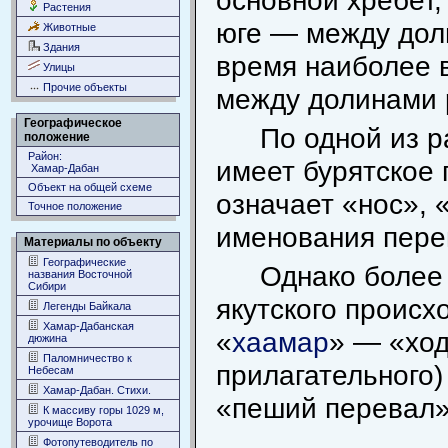
основной хребет,
Растения
юге — между дол
Животные
Здания
время наиболее в
Улицы
Прочие объекты
между долинами
Географическое
По одной из 
положение
Район:
имеет бурятское 
Хамар-Дабан
Объект на общей схеме
означает «нос», 
Точное положение
именования пере
Материалы по объекту
Географические
Однако более
названия Восточной
Сибири
якутского происх
Легенды Байкала
Хамар-Дабанская
«
хаамар
» — «ход
дюжина
Паломничество к
прилагательного)
Небесам
Хамар-Дабан. Стихи.
«пеший перевал»
К массиву горы 1029 м,
урочище Ворота
Фотопутеводитель по