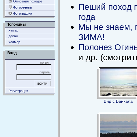
Описания походов
Пеший поход п
Фотоотчеты
Фотографии
года
Мы не знаем, 
Топонимы
хамар
ЗИМА!
дабан
хаамар
Полонез Огинь
Вход
и др. (смотри
логин:
пароль:
Регистрация
Вид с Байкала