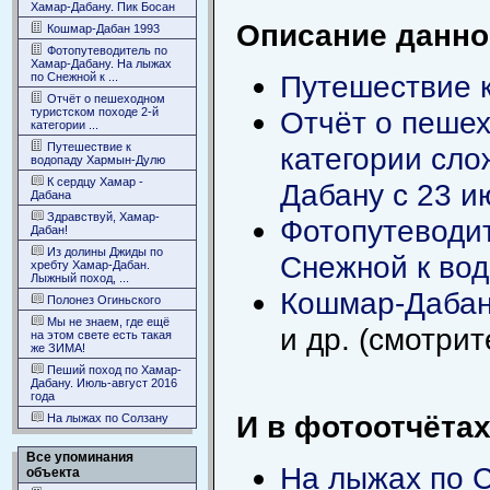
Хамар-Дабану. Пик Босан
Описание данног
Кошмар-Дабан 1993
Фотопутеводитель по
Хамар-Дабану. На лыжах
Путешествие 
по Снежной к ...
Отчёт о пешеходном
туристском походе 2-й
Отчёт о пешех
категории ...
Путешествие к
категории сло
водопаду Хармын-Дулю
К сердцу Хамар -
Дабану с 23 и
Дабана
Здравствуй, Хамар-
Фотопутеводит
Дабан!
Из долины Джиды по
Снежной к во
хребту Хамар-Дабан.
Лыжный поход, ...
Кошмар-Дабан
Полонез Огиньского
Мы не знаем, где ещё
и др. (смотри
на этом свете есть такая
же ЗИМА!
Пеший поход по Хамар-
Дабану. Июль-август 2016
года
И в фотоотчётах
На лыжах по Солзану
Все упоминания
На лыжах по 
объекта