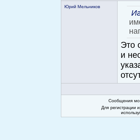
Юрий Мельников
Иг
им
на
Это 
и не
указ
отсу
Сообщения мог
Для регистрации и
использу