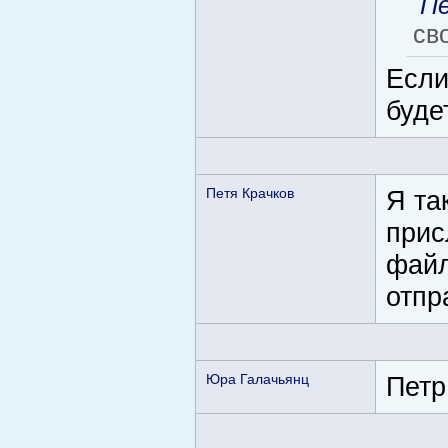
Пе
св
Если
буде
Петя Крачков
Я та
прис
файл
отпр
Юра Галачьянц
Петр