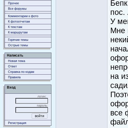
Бепк
Прочее
Все форумы
пос.
Комментарии к фото
У ме
К фотоотчетам
К текстам
Мне 
К маршрутам
неки
Горячие темы
Острые темы
нача
Написать
офор
Новая тема
непр
Ответ
Справка по кодам
на и
Правила
сади
Вход
Поэт
логин:
офор
пароль:
все 
файл
Регистрация