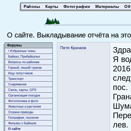
Районы
Карты
Фотографии
Материалы
Об
О сайте. Выкладывание отчёта на эт
Форумы
Петя Крачков
Здра
! Избранные темы
Байкал, Прибайкалье
Я во
Вопросы по районам
2016
Горный, пеший туризм
Ищу попутчиков
след
Транспорт
Снаряжение
пос.
Связь, карты, GPS
Гран
Организация поездок
Фототехника и фото
Шума
Животныe и растения
Охрана природы
Пере
География, геология
лев.
Фильмы о Байкале
О сайте