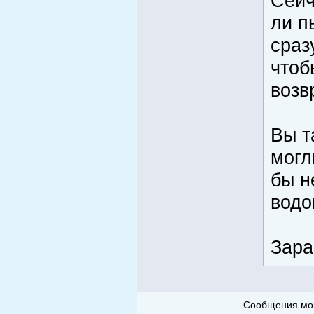
Сейч
ли п
сраз
чтоб
возв
Вы т
могл
бы н
водо
Зара
Сообщения мог