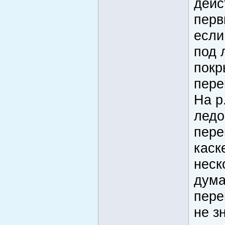
дейс
перв
если
под 
покр
пере
На р
ледо
пере
каск
неск
дума
пере
не з