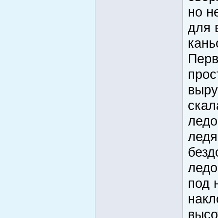
но н
для 
кань
Перв
прос
выру
скал
ледо
ледя
безд
ледо
под 
накл
высо