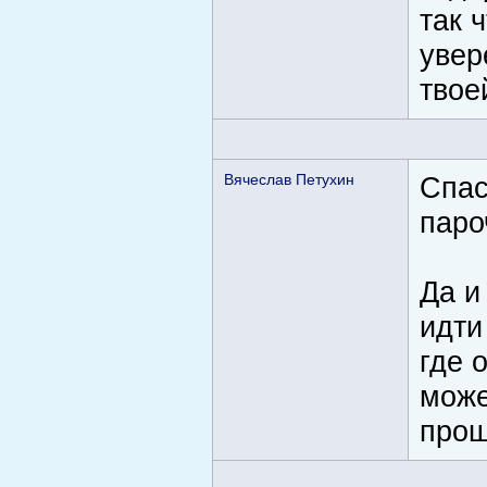
так 
увер
твое
Вячеслав Петухин
Спас
паро
Да и
идти
где 
може
прош