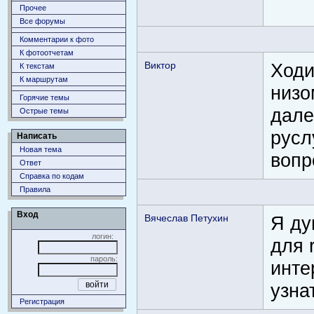
Прочее
Все форумы
Комментарии к фото
К фотоотчетам
Виктор
Ходи
К текстам
К маршрутам
низо
Горячие темы
дале
Острые темы
русл
Написать
Новая тема
вопр
Ответ
Справка по кодам
Правила
Вход
Вячеслав Петухин
Я ду
логин:
для 
пароль:
инте
узна
Регистрация