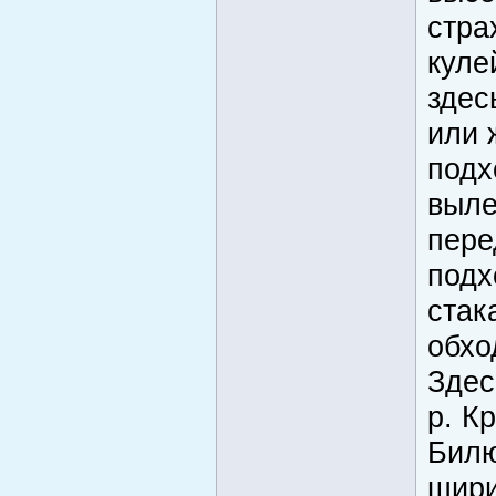
стра
куле
здес
или 
подх
выле
пере
подх
стак
обхо
Здес
р. К
Билю
шири