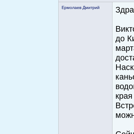
Ермолаев Дмитрий
Здра
Викт
до К
март
дост
Наск
кань
водо
края
Встр
можн