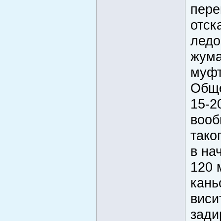
пере
отск
ледо
жума
муфт
Обще
15-2
вооб
тако
в на
120 
кань
виси
зади