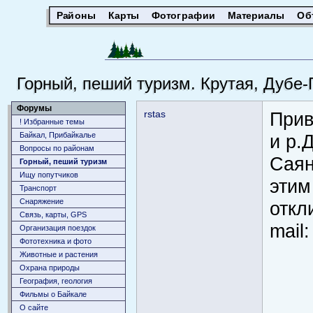
Районы
Карты
Фотографии
Материалы
Об
Горный, пеший туризм. Крутая, Дубе-
Форумы
rstas
Прив
! Избранные темы
Байкал, Прибайкалье
и р.
Вопросы по районам
Саян
Горный, пеший туризм
Ищу попутчиков
этим
Транспорт
Снаряжение
откл
Связь, карты, GPS
mail
Организация поездок
Фототехника и фото
Животныe и растения
Охрана природы
География, геология
Фильмы о Байкале
О сайте