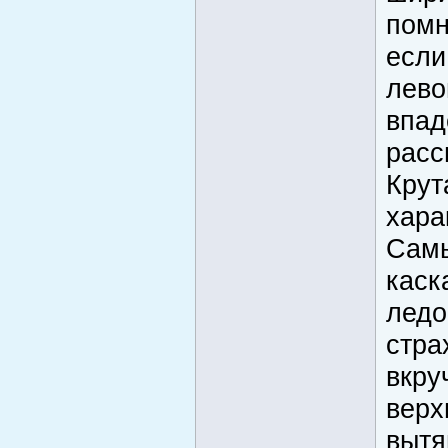
помн
если
лево
впад
расс
Крут
хара
Самы
каск
ледо
стра
вкру
верх
вытя