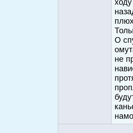
ходу
наза
плюх
Толь
О сп
омут
не п
нави
прот
проп
буду
кань
намо