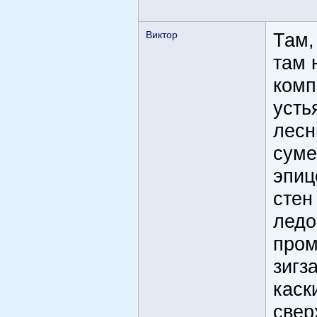
Виктор
Там,
там 
комп
усть
лесн
суме
эпиц
стен
ледо
пром
зигз
каск
свер