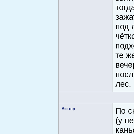
тогд
зажа
под 
чётк
подх
те ж
вече
посл
лес.
Виктор
По с
(у п
кань