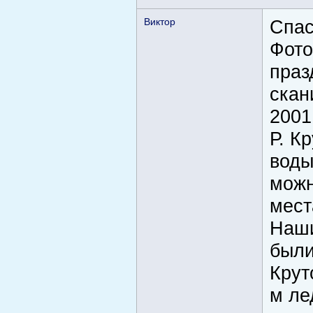
Виктор
Спас
Фото
праз
скан
2001
Р. К
воды
можн
мест
Наши
были
Крут
м ле