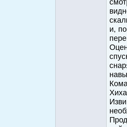
смот
видн
скал
и, п
пере
Оцен
спус
снар
навы
Кома
Хиха
Изви
необ
Прод