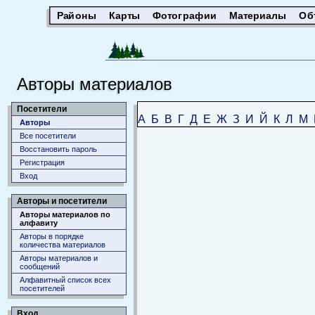
Районы
Карты
Фотографии
Материалы
Об
Авторы материалов
Посетители
А
Б
В
Г
Д
Е
Ж
З
И
Й
К
Л
М
Авторы
Все посетители
Восстановить пароль
Регистрация
Вход
Авторы и посетители
Авторы материалов по
алфавиту
Авторы в порядке
количества материалов
Авторы материалов и
сообщений
Алфавитный список всех
посетителей
Вход