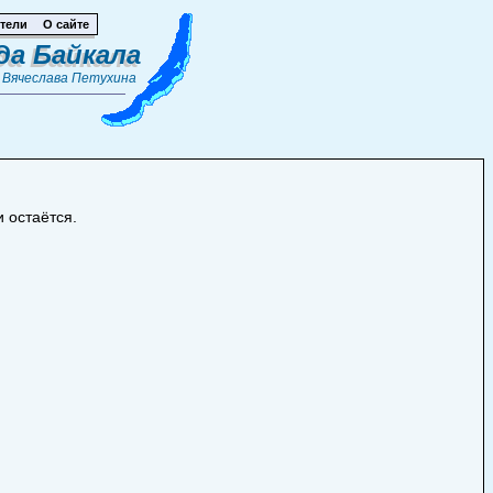
тели
О сайте
да Байкала
т
Вячеслава Петухина
 остаётся.