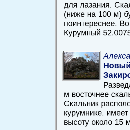
для лазания. Ска
(ниже на 100 м) 
поинтереснее. Во
Курумный 52.0075
Алекса
Новый
Закир
Развед
м восточнее скал
Скальник располо
курумнике, имее
высоту около 15 м