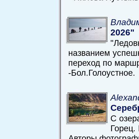
Владим
2026"
"Ледов
названием успеш
переход по марш
-Бол.Голоустное.
Alexan
Сереб
С озер
Горец.
Авторы фотографи