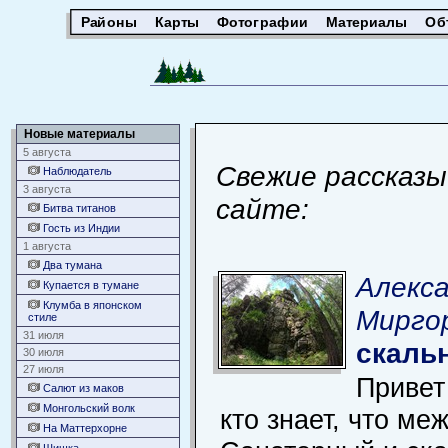
Районы
Карты
Фотографии
Материалы
Об
Новые материалы
5 августа
Свежие рассказы
Наблюдатель
3 августа
сайте:
Битва титанов
Гость из Индии
1 августа
Два тумана
Алекс
Купается в тумане
Клумба в японском
Миргор
стиле
31 июля
скаль
30 июля
27 июля
Привет
Салют из маков
Монгольский волк
кто знает, что ме
На Маттерхорне