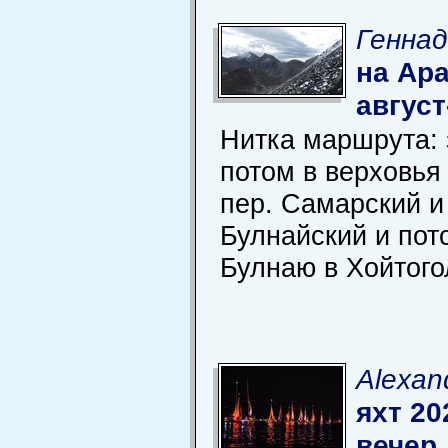
Геннад
на Ар
август
Нитка маршрута: 
потом в верховья
пер. Самарский и
Булнайский и пот
Булнаю в Хойтого
Alexan
яхт 20
вечер