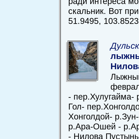
ради интереса мо
скальник. Вот пр
51.9495, 103.8523
Дульск
лыжны
Нилов
Лыжный
феврал
- пер.Хулугайма- 
Гол- пер.Хонголдо
Хонголдой- р.Зун-
р.Ара-Ошей - р.А
- Нилова Пустынь.