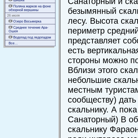
Санаторный и ск
Шишка
Поляна жарков на фоне
безымянный скаль
обзорной вершины
26 июля
лесу. Высота скал
Озеро Восьмерка
Среднее течение Ара-
периметр средни
Ошея
Водопад под ледопадом
представляет соб
Все…
есть вертикальна
стороны можно по
Вблизи этого ска
небольшие скаль
местным туристам
сообществу) дать
скальнику. А пока
Санаторный) В об
скальнику Фараон