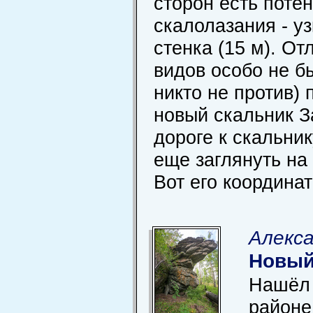
сторон есть поте
скалолазания - у
стенка (15 м). О
видов особо не б
никто не против) 
новый скальник З
дороге к скальни
еще заглянуть на
Вот его координат
Алекса
Новый
Нашёл 
районе